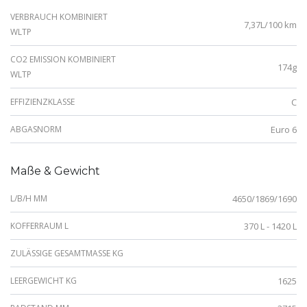
VERBRAUCH KOMBINIERT
7,37L/100 km
WLTP
CO2 EMISSION KOMBINIERT
174g
WLTP
EFFIZIENZKLASSE
C
ABGASNORM
Euro 6
Maße & Gewicht
L/B/H MM
4650/1869/1690
KOFFERRAUM L
370 L - 1420 L
ZULÄSSIGE GESAMTMASSE KG
LEERGEWICHT KG
1625