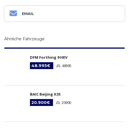
EMAIL
Ähnliche Fahrzeuge
DFM Forthing 9 HEV
48.995€
48995
BAIC Beijing X35
20.900€
20900