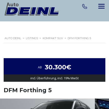
AUTO DEINL
>
LISTINGS
>
KOMPAKT SUV
>
DFM FORTHING 5
30.300€
AB
incl. Überführung, incl. 19% MwSt
DFM Forthing 5